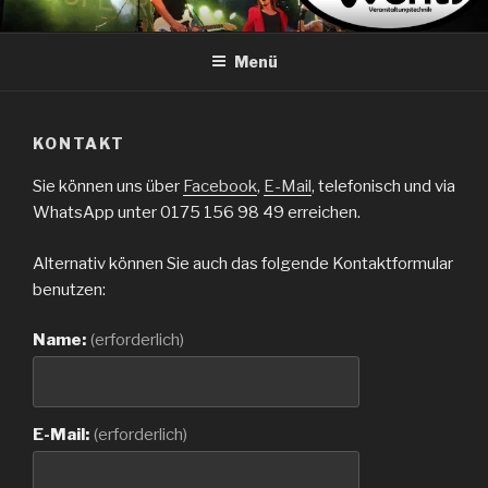
Zum
LENZ-EVENTS.COM
Veranstaltungstechnik
Inhalt
Menü
springen
KONTAKT
Sie können uns über
Facebook
,
E-Mail
, telefonisch und via
WhatsApp unter 0175 156 98 49 erreichen.
Alternativ können Sie auch das folgende Kontaktformular
benutzen:
Name:
(erforderlich)
E-Mail:
(erforderlich)